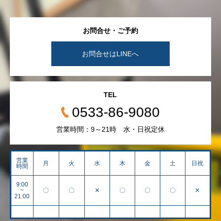
お問合せ・ご予約
お問合せはLINEへ
TEL
0533-86-9080
営業時間：9～21時 水・日祝定休
営業
月
火
水
木
金
土
日祝
時間
9:00
~
〇
〇
✕
〇
〇
〇
✕
21:00