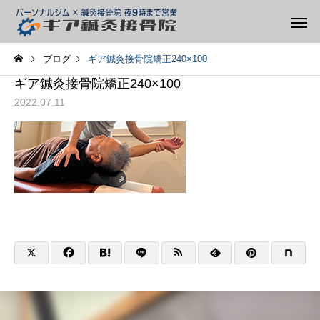
ブログ
ギア鍼灸接骨院矯正240×100
ギア鍼灸接骨院矯正240×100
2022.07.11
整体
矯正
スタッフ
スタッフ
痛みがあるとき、動かした
股関節が詰まる感じが
ほうがいい?休んだほうが
方へ
テーピング
トレーニ
いい?