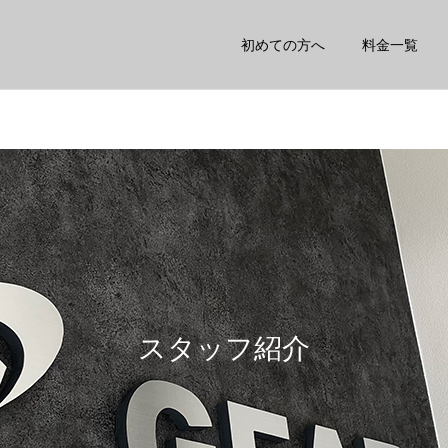
初めての方へ
料金一覧
矯正
鍼灸
スタッフ
スタッフ
股関節が詰まる感じがする
姿勢を良くしたい人がする
方へ
こと3選
スタッフ紹介
トレーニング
ダイエット