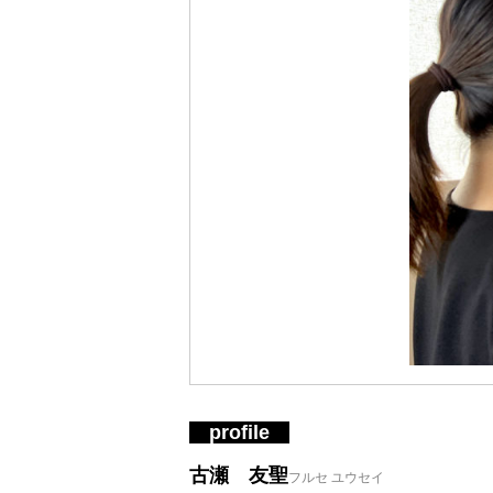
profile
古瀬 友聖
フルセ ユウセイ