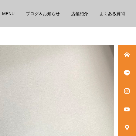
MENU
ブログ＆お知らせ
店舗紹介
よくある質問
詳細を見る
高性能電気療法
スタッフ
スタッフ
その腰痛、本当に年のせ
季節の変わり目は体の不調
い?
を感じやすいです！！
運動神経改善