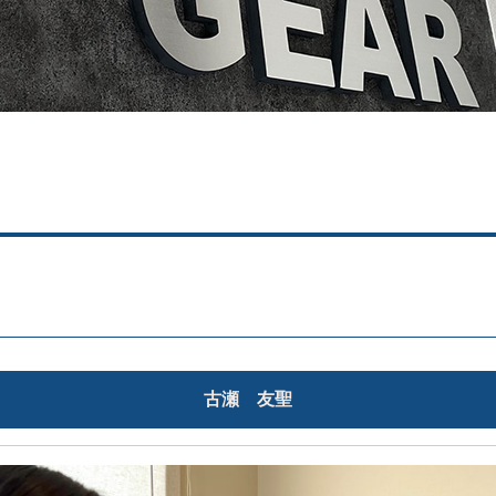
古瀬 友聖