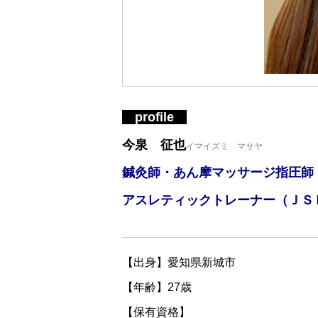
profile
今泉 征也
イマイズミ マサヤ
鍼灸師・あん摩マッサージ指圧師
アスレティックトレーナー（ＪＳ
【出身】愛知県新城市⁡
⁡【年齢】27歳⁡⁡
⁡【保有資格】