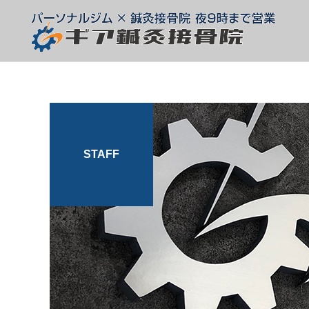
STAFF
整体
スタッフ
スタッフ
腰椎椎間板ヘルニア
痛みがあるとき、動かした
ほうがいい?休んだほうが
テーピング
いい?