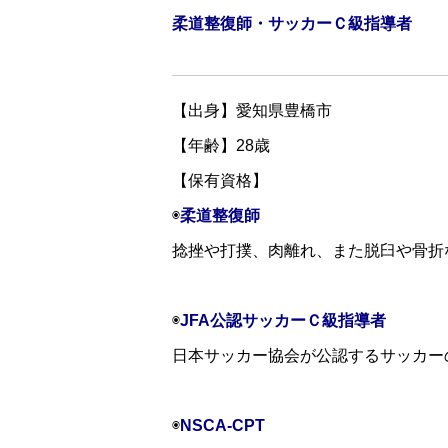
⁡柔道整復師・サッカーＣ級指導者
【出身】愛知県豊橋市⁡
⁡【年齢】28歳⁡⁡
⁡【保有資格】
◉
柔道整復師⁡ ⁡
⁡捻挫や打撲、肉離れ、また脱臼や骨
◉
JFA公認サッカーＣ級指導者⁡
⁡日本サッカー協会が公認するサッカー
⁡⁡◉
NSCA-CPT⁡