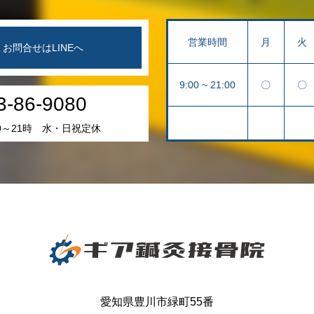
営業時間
月
火
お問合せはLINEへ
9:00 ~ 21:00
〇
〇
3-86-9080
9～21時 水・日祝定休
愛知県豊川市緑町55番