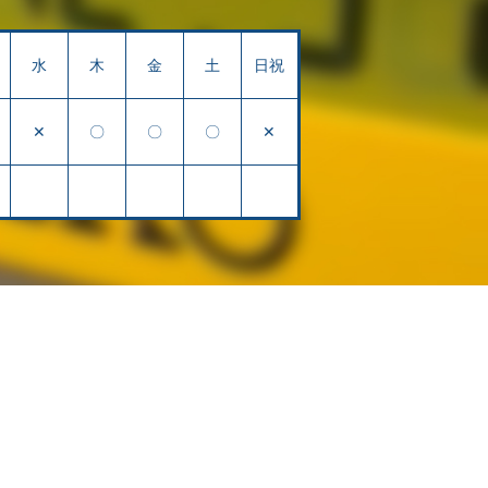
水
木
金
土
日祝
✕
〇
〇
〇
✕