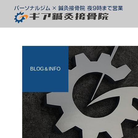
BLOG＆INFO
整体
スタッフ
スタッフ
腰椎椎間板ヘルニア
痛みがあるとき、動かした
ほうがいい?休んだほうが
テーピング
いい?