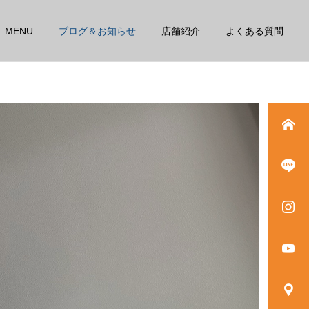
MENU
ブログ＆お知らせ
店舗紹介
よくある質問
詳細を見る
高性能電気療法
スタッフ
スタッフ
その腰痛、本当に年のせ
季節の変わり目は体の不調
い?
を感じやすいです！！
運動神経改善