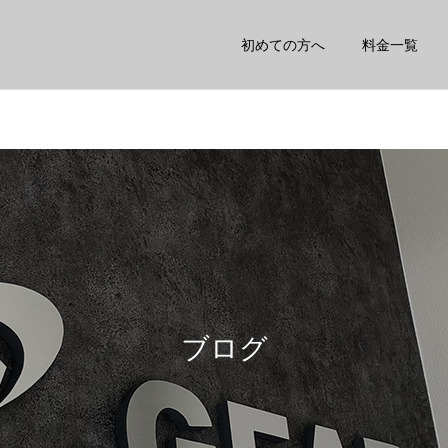
初めての方へ
料金一覧
矯正
鍼灸
スタッフ
スタッフ
股関節が詰まる感じがする
姿勢を良くしたい人がする
方へ
こと3選
ブログ
トレーニング
ダイエット