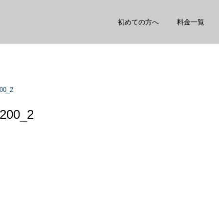
初めての方へ
料金一覧
0_2
00_2
矯正
鍼灸
スタッフ
スタッフ
股関節が詰まる感じがする
姿勢を良くしたい人がする
方へ
こと3選
トレーニング
ダイエット