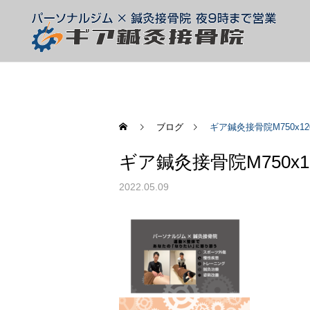
ブログ
ギア鍼灸接骨院M750x120
ギア鍼灸接骨院M750x12
整体
スタッフ
スタッフ
2022.05.09
腰椎椎間板ヘルニア
痛みがあるとき、動かした
ほうがいい?休んだほうが
テーピング
いい?