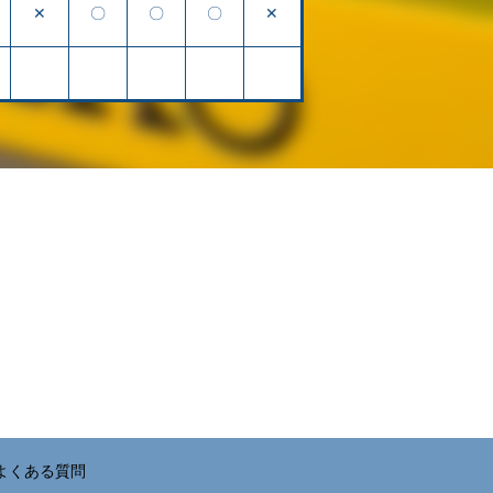
✕
〇
〇
〇
✕
よくある質問