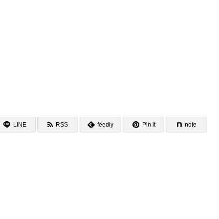
LINE
RSS
feedly
Pin it
note