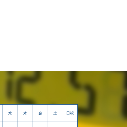
水
木
金
土
日祝