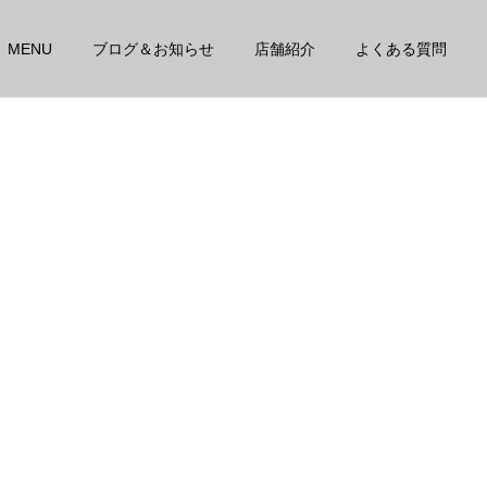
MENU
ブログ＆お知らせ
店舗紹介
よくある質問
詳細を見る
高性能電気療法
スタッフ
スタッフ
その腰痛、本当に年のせ
季節の変わり目は体の不調
い?
を感じやすいです！！
運動神経改善