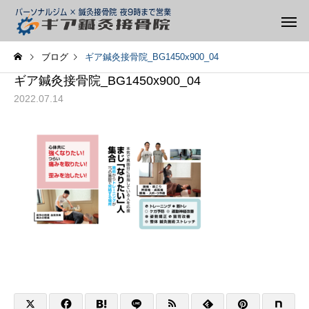
ブログ
ギア鍼灸接骨院_BG1450x900_04
ギア鍼灸接骨院_BG1450x900_04
2022.07.14
整体
矯正
スタッフ
スタッフ
痛みがあるとき、動かした
股関節が詰まる感じが
ほうがいい?休んだほうが
方へ
テーピング
トレーニ
いい?