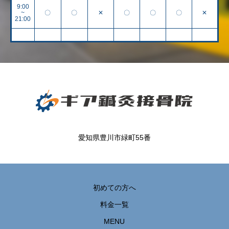
9:00
~
〇
〇
✕
〇
〇
〇
✕
21:00
愛知県豊川市緑町55番
初めての方へ
料金一覧
MENU