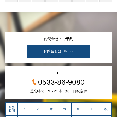
お問合せ・ご予約
お問合せはLINEへ
TEL
0533-86-9080
営業時間：9～21時 水・日祝定休
営業
月
火
水
木
金
土
日祝
時間