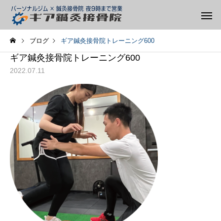
ブログ
ギア鍼灸接骨院トレーニング600
ギア鍼灸接骨院トレーニング600
2022.07.11
整体
矯正
スタッフ
スタッフ
痛みがあるとき、動かした
股関節が詰まる感じが
ほうがいい?休んだほうが
方へ
テーピング
トレーニ
いい?