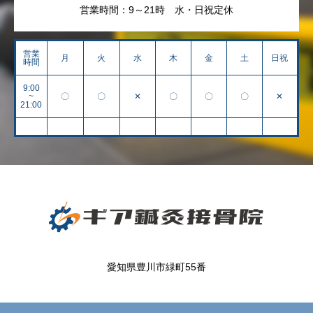
営業時間：9～21時 水・日祝定休
営業
月
火
水
木
金
土
日祝
時間
9:00
~
〇
〇
✕
〇
〇
〇
✕
21:00
愛知県豊川市緑町55番