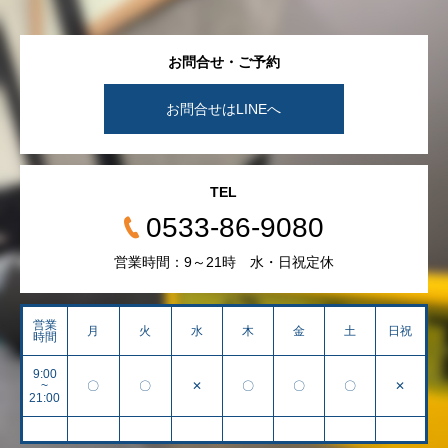
お問合せ・ご予約
お問合せはLINEへ
TEL
0533-86-9080
営業時間：9～21時 水・日祝定休
営業
月
火
水
木
金
土
日祝
時間
9:00
~
〇
〇
✕
〇
〇
〇
✕
21:00