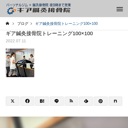
ブログ
ギア鍼灸接骨院トレーニング100×100
ギア鍼灸接骨院トレーニング100×100
2022.07.11
整体
矯正
スタッフ
スタッフ
痛みがあるとき、動かした
股関節が詰まる感じが
ほうがいい?休んだほうが
方へ
テーピング
トレーニ
いい?