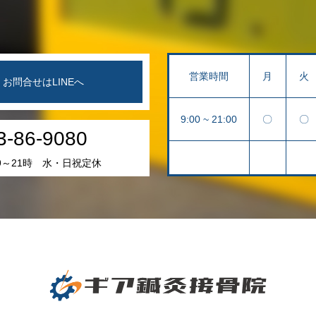
営業時間
月
火
お問合せはLINEへ
9:00 ~ 21:00
〇
〇
3-86-9080
9～21時 水・日祝定休