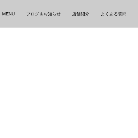
MENU
ブログ＆お知らせ
店舗紹介
よくある質問
詳細を見る
高性能電気療法
スタッフ
スタッフ
その腰痛、本当に年のせ
季節の変わり目は体の不調
い?
を感じやすいです！！
運動神経改善