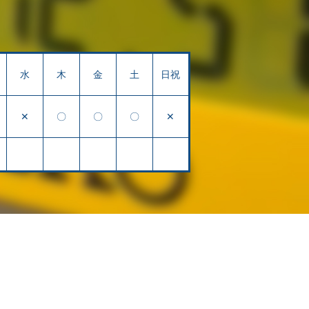
水
木
金
土
日祝
✕
〇
〇
〇
✕