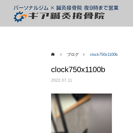
ブログ
clock750x1100b
clock750x1100b
整体
スタッフ
スタッフ
2022.07.11
腰椎椎間板ヘルニア
痛みがあるとき、動かした
ほうがいい?休んだほうが
テーピング
いい?