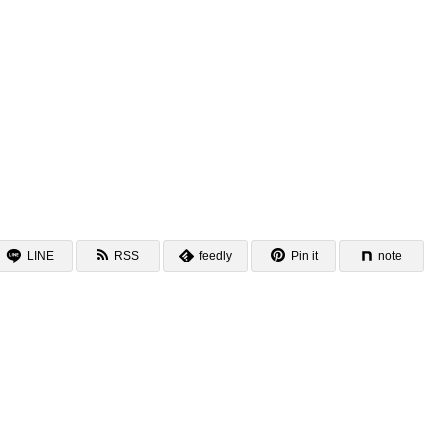
LINE
RSS
feedly
Pin it
note